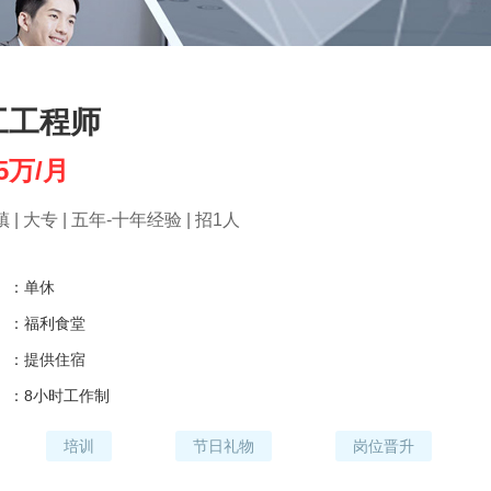
工工程师
.5万/月
 | 大专 | 五年-十年经验 | 招1人
】：
单休
】：
福利食堂
】：
提供住宿
】：
8小时工作制
培训
节日礼物
岗位晋升